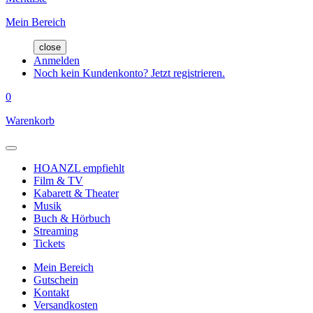
Mein Bereich
close
Anmelden
Noch kein Kundenkonto? Jetzt registrieren.
0
Warenkorb
HOANZL empfiehlt
Film & TV
Kabarett & Theater
Musik
Buch & Hörbuch
Streaming
Tickets
Mein Bereich
Gutschein
Kontakt
Versandkosten