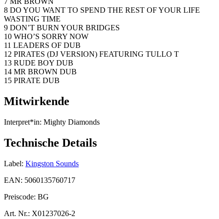
7 MR BROWN
8 DO YOU WANT TO SPEND THE REST OF YOUR LIFE
WASTING TIME
9 DON’T BURN YOUR BRIDGES
10 WHO’S SORRY NOW
11 LEADERS OF DUB
12 PIRATES (DJ VERSION) FEATURING TULLO T
13 RUDE BOY DUB
14 MR BROWN DUB
15 PIRATE DUB
Mitwirkende
Interpret*in:
Mighty Diamonds
Technische Details
Label:
Kingston Sounds
EAN:
5060135760717
Preiscode:
BG
Art. Nr.:
X01237026-2