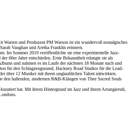
it Warren und Produzent PM Warson ist ein wundervoll nostalgisches
 Sarah Vaughan und Aretha Franklin erinnern.
n. Im Sommer 2019 veröffentlichte sie eine experimentelle Jazz-
 der 60er Jahre entschieden. Erste Bekanntheit erlangte sie als
 Albums und nahmen es im Laufe der nächsten 18 Monate nach und
gton für den Schlagzeugsound, Hackney Road Studios für die Lead-
r über 12 Musiker mit ihrem unglaublichen Talent mitwirkten.
owie den hallenden, modernen R&B-Klängen von Thee Sacred Souls
ratiert hat. Mit ihrem Hintergrund im Jazz und ihrem Arrangierstil,
 Londons.