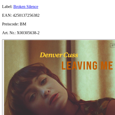
Label:
Broken Silence
EAN:
4250137256382
Preiscode:
BM
Art. Nr.:
X00305638-2