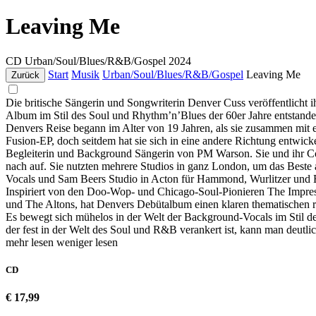
Leaving Me
CD
Urban/Soul/Blues/R&B/Gospel
2024
Start
Musik
Urban/Soul/Blues/R&B/Gospel
Leaving Me
Zurück
Die britische Sängerin und Songwriterin Denver Cuss veröffentlich
Album im Stil des Soul und Rhythm’n’Blues der 60er Jahre entstanden
Denvers Reise begann im Alter von 19 Jahren, als sie zusammen mit e
Fusion-EP, doch seitdem hat sie sich in eine andere Richtung entwickel
Begleiterin und Background Sängerin von PM Warson. Sie und ihr 
nach auf. Sie nutzten mehrere Studios in ganz London, um das Best
Vocals und Sam Beers Studio in Acton für Hammond, Wurlitzer und B
Inspiriert von den Doo-Wop- und Chicago-Soul-Pionieren The Impre
und The Altons, hat Denvers Debütalbum einen klaren thematischen 
Es bewegt sich mühelos in der Welt der Background-Vocals im Stil de
der fest in der Welt des Soul und R&B verankert ist, kann man deutli
mehr lesen
weniger lesen
CD
€ 17,99