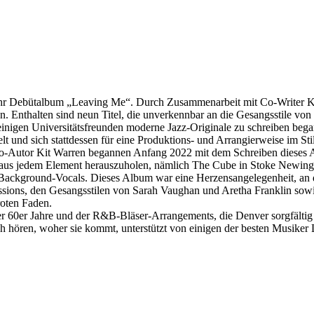
t ihr Debütalbum „Leaving Me“. Durch Zusammenarbeit mit Co-Writer K
. Enthalten sind neun Titel, die unverkennbar an die Gesangsstile von
inigen Universitätsfreunden moderne Jazz-Originale zu schreiben began
t und sich stattdessen für eine Produktions- und Arrangierweise im Stil
Co-Autor Kit Warren begannen Anfang 2022 mit dem Schreiben dieses
e aus jedem Element herauszuholen, nämlich The Cube in Stoke Newin
ackground-Vocals. Dieses Album war eine Herzensangelegenheit, an de
ssions, den Gesangsstilen von Sarah Vaughan und Aretha Franklin s
roten Faden.
r 60er Jahre und der R&B-Bläser-Arrangements, die Denver sorgfältig ku
ch hören, woher sie kommt, unterstützt von einigen der besten Musiker