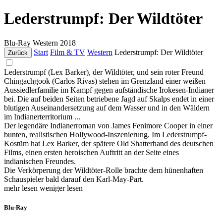
Lederstrumpf: Der Wildtöter
Blu-Ray
Western
2018
Start
Film & TV
Western
Lederstrumpf: Der Wildtöter
Zurück
Lederstrumpf (Lex Barker), der Wildtöter, und sein roter Freund
Chingachgook (Carlos Rivas) stehen im Grenzland einer weißen
Aussiedlerfamilie im Kampf gegen aufständische Irokesen-Indianer
bei. Die auf beiden Seiten betriebene Jagd auf Skalps endet in einer
blutigen Auseinandersetzung auf dem Wasser und in den Wäldern
im Indianerterritorium ...
Der legendäre Indianerroman von James Fenimore Cooper in einer
bunten, realistischen Hollywood-Inszenierung. Im Lederstrumpf-
Kostüm hat Lex Barker, der spätere Old Shatterhand des deutschen
Films, einen ersten heroischen Auftritt an der Seite eines
indianischen Freundes.
Die Verkörperung der Wildtöter-Rolle brachte dem hünenhaften
Schauspieler bald darauf den Karl-May-Part.
mehr lesen
weniger lesen
Blu-Ray