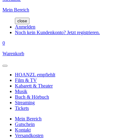
Mein Bereich
close
Anmelden
Noch kein Kundenkonto? Jetzt registrieren.
0
Warenkorb
HOANZL empfiehlt
Film & TV
Kabarett & Theater
Musik
Buch & Hörbuch
Streaming
Tickets
Mein Bereich
Gutschein
Kontakt
Versandkosten