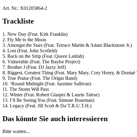
Art. Nr.:
X01205864-2
Trackliste
1. New Day (Feat. Kirk Franklin)
2. Fly Me to the Moon
3. Amongst the Stars (Feat. Terrace Martin & Adam Blackstone Jr.)
4. Lost (Feat. John Scofield)
5. Back on the Strip (Feat. Queen Latifah)
6. Vulnerable (Feat. The Baylor Project)
7. Brother J (Feat. DJ Jazzy Jeff)
8. Biggest, Greatest Thing (Feat. Mary Mary, Cory Henry, & Dontaé
9. True Praise (Feat. The Origin Band)
10. ‘Round Midnight (Feat. Jazmine Sullivan)
11. The Storm Will Pass
12. Winter (Feat. Robert Glasper & Laurin Talese)
13. I’ll Be Seeing You (Feat. Simone Boseman)
14. Legacy (Feat. Jill Scott & Da’T.R.U.T.H.)
Das könnte Sie auch interessieren
Bitte warten...