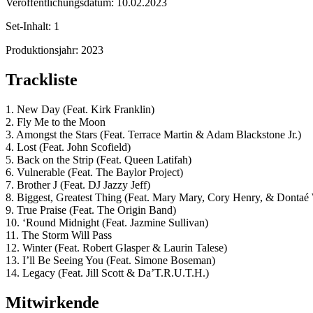
Veröffentlichungsdatum:
10.02.2023
Set-Inhalt:
1
Produktionsjahr:
2023
Trackliste
1. New Day (Feat. Kirk Franklin)
2. Fly Me to the Moon
3. Amongst the Stars (Feat. Terrace Martin & Adam Blackstone Jr.)
4. Lost (Feat. John Scofield)
5. Back on the Strip (Feat. Queen Latifah)
6. Vulnerable (Feat. The Baylor Project)
7. Brother J (Feat. DJ Jazzy Jeff)
8. Biggest, Greatest Thing (Feat. Mary Mary, Cory Henry, & Dontaé
9. True Praise (Feat. The Origin Band)
10. ‘Round Midnight (Feat. Jazmine Sullivan)
11. The Storm Will Pass
12. Winter (Feat. Robert Glasper & Laurin Talese)
13. I’ll Be Seeing You (Feat. Simone Boseman)
14. Legacy (Feat. Jill Scott & Da’T.R.U.T.H.)
Mitwirkende