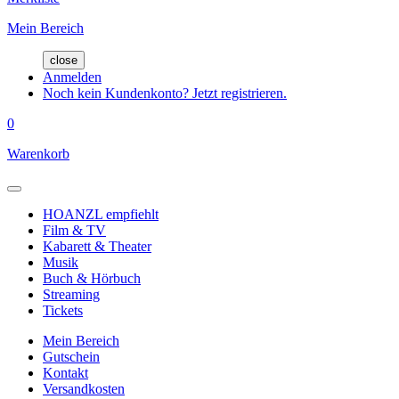
Mein Bereich
close
Anmelden
Noch kein Kundenkonto? Jetzt registrieren.
0
Warenkorb
HOANZL empfiehlt
Film & TV
Kabarett & Theater
Musik
Buch & Hörbuch
Streaming
Tickets
Mein Bereich
Gutschein
Kontakt
Versandkosten