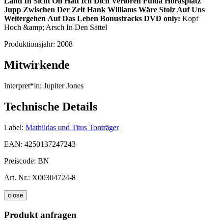
Land In Sicht
Oh Hätt Ich Dich Verloren
Fulda
Horasplatz
Jupp
Zwischen Der Zeit
Hank Williams
Wäre Stolz Auf Uns
Weitergehen
Auf Das Leben
Bonustracks DVD only:
Kopf
Hoch &amp; Arsch In Den Sattel
Produktionsjahr:
2008
Mitwirkende
Interpret*in:
Jupiter Jones
Technische Details
Label:
Mathildas und Titus Tonträger
EAN:
4250137247243
Preiscode:
BN
Art. Nr.:
X00304724-8
close
Produkt anfragen