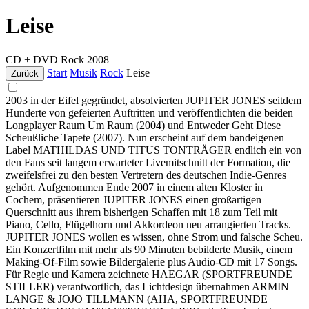
Leise
CD + DVD
Rock
2008
Start
Musik
Rock
Leise
Zurück
2003 in der Eifel gegründet, absolvierten JUPITER JONES seitdem
Hunderte von gefeierten Auftritten und veröffentlichten die beiden
Longplayer Raum Um Raum (2004) und Entweder Geht Diese
Scheußliche Tapete (2007). Nun erscheint auf dem bandeigenen
Label MATHILDAS UND TITUS TONTRÄGER endlich ein von
den Fans seit langem erwarteter Livemitschnitt der Formation, die
zweifelsfrei zu den besten Vertretern des deutschen Indie-Genres
gehört. Aufgenommen Ende 2007 in einem alten Kloster in
Cochem, präsentieren JUPITER JONES einen großartigen
Querschnitt aus ihrem bisherigen Schaffen mit 18 zum Teil mit
Piano, Cello, Flügelhorn und Akkordeon neu arrangierten Tracks.
JUPITER JONES wollen es wissen, ohne Strom und falsche Scheu.
Ein Konzertfilm mit mehr als 90 Minuten bebilderte Musik, einem
Making-Of-Film sowie Bildergalerie plus Audio-CD mit 17 Songs.
Für Regie und Kamera zeichnete HAEGAR (SPORTFREUNDE
STILLER) verantwortlich, das Lichtdesign übernahmen ARMIN
LANGE & JOJO TILLMANN (AHA, SPORTFREUNDE