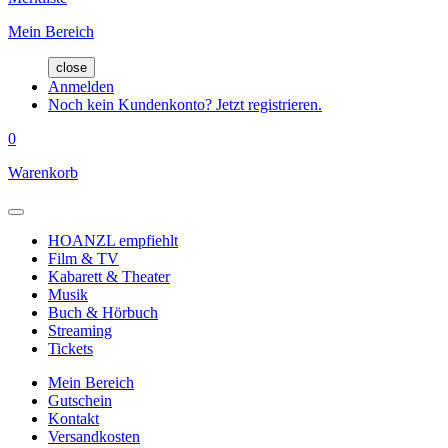
Mein Bereich
close
Anmelden
Noch kein Kundenkonto? Jetzt registrieren.
0
Warenkorb
HOANZL empfiehlt
Film & TV
Kabarett & Theater
Musik
Buch & Hörbuch
Streaming
Tickets
Mein Bereich
Gutschein
Kontakt
Versandkosten