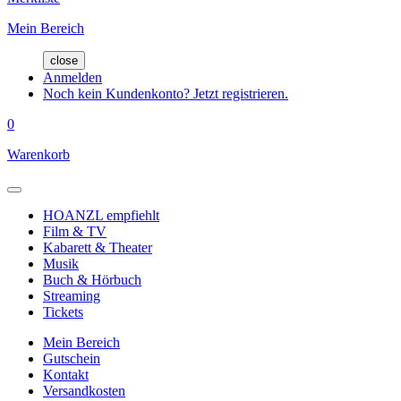
Mein Bereich
close
Anmelden
Noch kein Kundenkonto? Jetzt registrieren.
0
Warenkorb
HOANZL empfiehlt
Film & TV
Kabarett & Theater
Musik
Buch & Hörbuch
Streaming
Tickets
Mein Bereich
Gutschein
Kontakt
Versandkosten