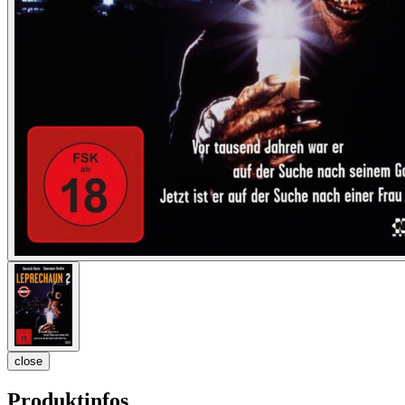
close
Produktinfos