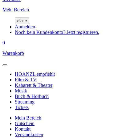
Mein Bereich
close
Anmelden
Noch kein Kundenkonto? Jetzt registrieren.
0
Warenkorb
HOANZL empfiehlt
Film & TV
Kabarett & Theater
Musik
Buch & Hörbuch
Streaming
Tickets
Mein Bereich
Gutschein
Kontakt
Versandkosten