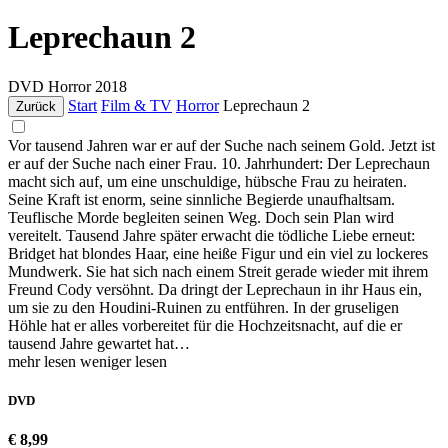
Leprechaun 2
DVD
Horror
2018
Start
Film & TV
Horror
Leprechaun 2
Zurück
Vor tausend Jahren war er auf der Suche nach seinem Gold. Jetzt ist
er auf der Suche nach einer Frau. 10. Jahrhundert: Der Leprechaun
macht sich auf, um eine unschuldige, hübsche Frau zu heiraten.
Seine Kraft ist enorm, seine sinnliche Begierde unaufhaltsam.
Teuflische Morde begleiten seinen Weg. Doch sein Plan wird
vereitelt. Tausend Jahre später erwacht die tödliche Liebe erneut:
Bridget hat blondes Haar, eine heiße Figur und ein viel zu lockeres
Mundwerk. Sie hat sich nach einem Streit gerade wieder mit ihrem
Freund Cody versöhnt. Da dringt der Leprechaun in ihr Haus ein,
um sie zu den Houdini-Ruinen zu entführen. In der gruseligen
Höhle hat er alles vorbereitet für die Hochzeitsnacht, auf die er
tausend Jahre gewartet hat…
mehr lesen
weniger lesen
DVD
€ 8,99