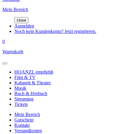
Mein Bereich
close
Anmelden
Noch kein Kundenkonto? Jetzt registrieren.
0
Warenkorb
HOANZL empfiehlt
Film & TV
Kabarett & Theater
Musik
Buch & Hörbuch
Streaming
Tickets
Mein Bereich
Gutschein
Kontakt
Versandkosten