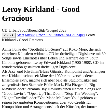
Leroy Kirkland - Good
Gracious
CD
Urban/Soul/Blues/R&B/Gospel
2023
Start
Musik
Urban/Soul/Blues/R&B/Gospel
Leroy
Zurück
Kirkland - Good Gracious
Achte Folge der "Spotlight On-Series" auf Koko Mojo, die sich
einzelnen Künstlern widmet - CD im dreiteiligen Digisleeve mit 30
Songs sowie Linernotes über Leben und Karriere des in South
Carolina geborenen Leroy Edward Kirkland (1906-1988). CD im
wunderschön gestalteten dreiteiligen Digisleeve.
Als Jazz- und Rhythm'n'Blues-Gitarrist, Komponist und Arrangeur
war Kirkland schon seit Mitte der 1930er mit verschiedenen
Ensembles aktiv, machte sich aber bald als Studiomusiker mit
zeitgenössischen Stars wie Eddie Mack, Ella Fitzgerald, Big
Maybelle oder Screamin' Jay Hawkins einen Namen. Songs wie
"Good Lovin'", "Open Up That Door", "Stop The Wedding",
"Night Crawlin'" oder "You Made Me Love You" gehören zu
seinen bekanntesten Kompositionen, über 700 Credits für
Komposition und Arrangements hielt der Künstler, der immer