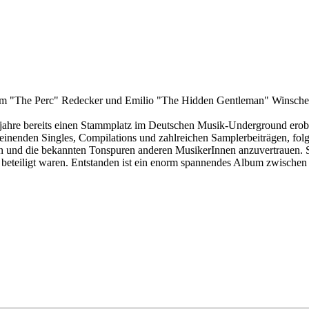
om "The Perc" Redecker und Emilio "The Hidden Gentleman" Winschet
ahre bereits einen Stammplatz im Deutschen Musik-Underground erober
nenden Singles, Compilations und zahlreichen Samplerbeiträgen, folg
en und die bekannten Tonspuren anderen MusikerInnen anzuvertrauen. S
 beteiligt waren. Entstanden ist ein enorm spannendes Album zwische