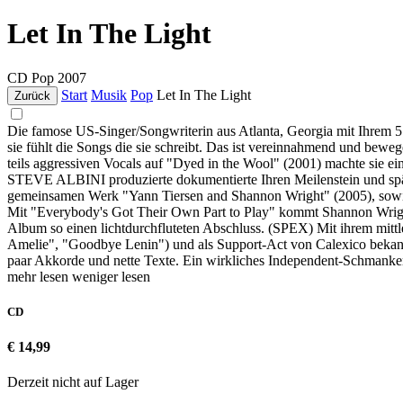
Let In The Light
CD
Pop
2007
Start
Musik
Pop
Let In The Light
Zurück
Die famose US-Singer/Songwriterin aus Atlanta, Georgia mit Ihrem 5
sie fühlt die Songs die sie schreibt. Das ist vereinnahmend und bewe
teils aggressiven Vocals auf "Dyed in the Wool" (2001) machte sie ein
STEVE ALBINI produzierte dokumentierte Ihren Meilenstein und spä
gemeinsamen Werk "Yann Tiersen and Shannon Wright" (2005), sowie 
Mit "Everybody's Got Their Own Part to Play" kommt Shannon Wright 
Album so einen lichtdurchfluteten Abschluss. (SPEX) Mit ihrem mittl
Amelie", "Goodbye Lenin") und als Support-Act von Calexico bekannt 
paar Akkorde und nette Texte. Ein wirkliches Independent-Schmanke
mehr lesen
weniger lesen
CD
€ 14,99
Derzeit nicht auf Lager