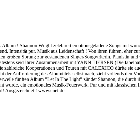
. Album ! Shannon Wright zelebriert emotionsgeladene Songs mit wund
gend. Intensität pur. Musik aus Leidenschaft ! Von ihren führen, eher 
en großen Sprung zur gestandenen Singer/Songwriterin, Pianistin und Gi
testens seid Ihrer Zusammenarbeit mit YANN TIERSEN (Die fabelhafte 
zahlreiche Kooperationen und Touren mit CALEXICO dürfte sie auch h
der Aufforderung des Albumtitels selbst nach, zieht vollends den Vor
erweile fünften Album "Let In The Light" zündet Shannon, die durch ih
wurde, ein emotionales Musik-Feuerwerk. Pur und mit klassischen Inst
rl! Ausgezeichnet ! www.cnet.de