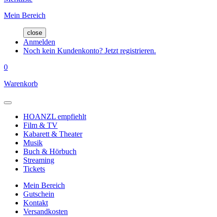
Mein Bereich
close
Anmelden
Noch kein Kundenkonto? Jetzt registrieren.
0
Warenkorb
HOANZL empfiehlt
Film & TV
Kabarett & Theater
Musik
Buch & Hörbuch
Streaming
Tickets
Mein Bereich
Gutschein
Kontakt
Versandkosten