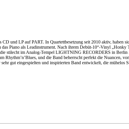
als CD und LP auf PART. In Quartettbesetzung seit 2010 aktiv, habe
 um das Piano als Leadinstrument. Nach ihrem Debüt-10“-Vinyl „Honky 
s, die stilecht im Analog-Tempel LIGHTNING RECORDERS in Berlin a
zum Rhythm’n’Blues, und die Band beherrscht perfekt die Nuancen, vo
gut eingespielten und inspirierten Band entwickelt, die mühelos Song