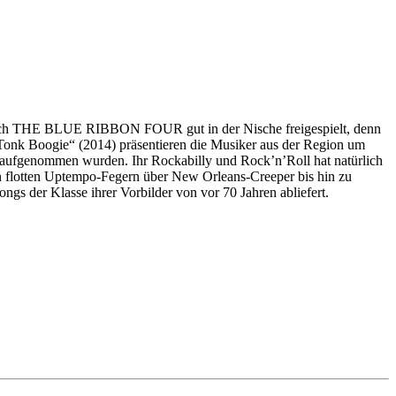
n sich THE BLUE RIBBON FOUR gut in der Nische freigespielt, denn
Tonk Boogie“ (2014) präsentieren die Musiker aus der Region um
ufgenommen wurden. Ihr Rockabilly und Rock’n’Roll hat natürlich
n flotten Uptempo-Fegern über New Orleans-Creeper bis hin zu
s der Klasse ihrer Vorbilder von vor 70 Jahren abliefert.