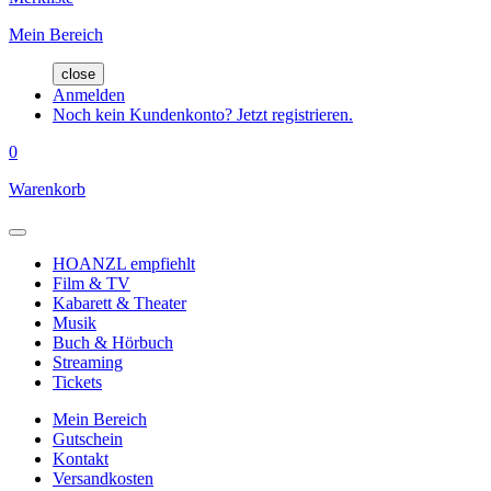
Mein Bereich
close
Anmelden
Noch kein Kundenkonto? Jetzt registrieren.
0
Warenkorb
HOANZL empfiehlt
Film & TV
Kabarett & Theater
Musik
Buch & Hörbuch
Streaming
Tickets
Mein Bereich
Gutschein
Kontakt
Versandkosten