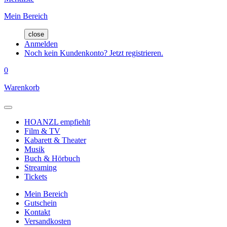
Mein Bereich
close
Anmelden
Noch kein Kundenkonto? Jetzt registrieren.
0
Warenkorb
HOANZL empfiehlt
Film & TV
Kabarett & Theater
Musik
Buch & Hörbuch
Streaming
Tickets
Mein Bereich
Gutschein
Kontakt
Versandkosten