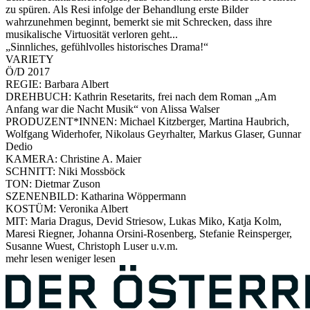
zu spüren. Als Resi infolge der Behandlung erste Bilder
wahrzunehmen beginnt, bemerkt sie mit Schrecken, dass ihre
musikalische Virtuosität verloren geht...
„Sinnliches, gefühlvolles historisches Drama!“
VARIETY
Ö/D 2017
REGIE: Barbara Albert
DREHBUCH: Kathrin Resetarits, frei nach dem Roman „Am
Anfang war die Nacht Musik“ von Alissa Walser
PRODUZENT*INNEN: Michael Kitzberger, Martina Haubrich,
Wolfgang Widerhofer, Nikolaus Geyrhalter, Markus Glaser, Gunnar
Dedio
KAMERA: Christine A. Maier
SCHNITT: Niki Mossböck
TON: Dietmar Zuson
SZENENBILD: Katharina Wöppermann
KOSTÜM: Veronika Albert
MIT: Maria Dragus, Devid Striesow, Lukas Miko, Katja Kolm,
Maresi Riegner, Johanna Orsini-Rosenberg, Stefanie Reinsperger,
Susanne Wuest, Christoph Luser u.v.m.
mehr lesen
weniger lesen