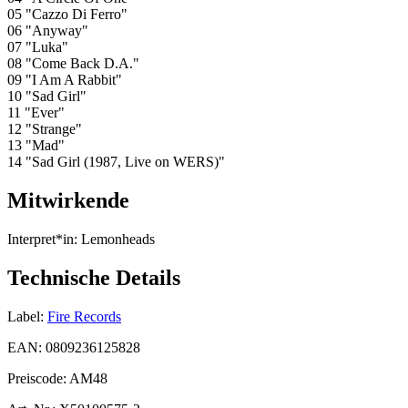
05 "Cazzo Di Ferro"
06 "Anyway"
07 "Luka"
08 "Come Back D.A."
09 "I Am A Rabbit"
10 "Sad Girl"
11 "Ever"
12 "Strange"
13 "Mad"
14 "Sad Girl (1987, Live on WERS)"
Mitwirkende
Interpret*in:
Lemonheads
Technische Details
Label:
Fire Records
EAN:
0809236125828
Preiscode:
AM48