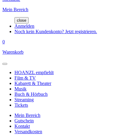
Mein Bereich
close
Anmelden
Noch kein Kundenkonto? Jetzt registrieren.
0
Warenkorb
HOANZL empfiehlt
Film & TV
Kabarett & Theater
Musik
Buch & Hörbuch
Streaming
Tickets
Mein Bereich
Gutschein
Kontakt
Versandkosten