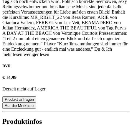
Tag sich noch entwickeln wird. Politisch korrekte Seemöwen, sexy
Rettungsschwimmer und brasilianische Musik sind jedenfalls die
perfekten Voraussetzungen für Liebe auf den ersten Blick! Enthält
die Kurzfilme: MR_RIGHT_22 von Reza Rameri, ARIE von
Gianluca Vallero, FERKEL von Luc Veit, BRAMADERO von
Julián Hernández, AMERICA THE BEAUTIFUL von Tag Purvis,
A DAY AT THE BEACH von Veronique Courtois Pressestimmen:
"Teil 2 nun lohnt einen genaueren Blick und darf sich ungeniert
Entdeckung nennen." Player "Kurzfilmsammlungen sind immer für
eine Entdeckung gut - endlich mal was anderes." Du & Ich
mehr lesen
weniger lesen
DVD
€ 14,99
Derzeit nicht auf Lager
Produkt anfragen
Auf die Merkliste
Produktinfos