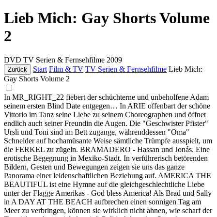
Lieb Mich: Gay Shorts Volume
2
DVD
TV Serien & Fernsehfilme
2009
Start
Film & TV
TV Serien & Fernsehfilme
Lieb Mich:
Zurück
Gay Shorts Volume 2
In MR_RIGHT_22 fiebert der schüchterne und unbeholfene Adam
seinem ersten Blind Date entgegen… In ARIE offenbart der schöne
Vittorio im Tanz seine Liebe zu seinem Choreographen und öffnet
endlich auch seiner Freundin die Augen. Die "Geschwister Pfister"
Ursli und Toni sind im Bett zugange, währenddessen "Oma"
Schneider auf hochamüsante Weise sämtliche Trümpfe ausspielt, um
die FERKEL zu zügeln. BRAMADERO - Hassan und Jonás. Eine
erotische Begegnung in Mexiko-Stadt. In verführerisch betörenden
Bildern, Gesten und Bewegungen zeigen sie uns das ganze
Panorama einer leidenschaftlichen Beziehung auf. AMERICA THE
BEAUTIFUL ist eine Hymne auf die gleichgeschlechtliche Liebe
unter der Flagge Amerikas - God bless America! Als Brad und Sally
in A DAY AT THE BEACH aufbrechen einen sonnigen Tag am
Meer zu verbringen, können sie wirklich nicht ahnen, wie scharf der