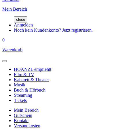
Mein Bereich
close
Anmelden
Noch kein Kundenkonto? Jetzt registrieren.
0
Warenkorb
HOANZL empfiehlt
Film & TV
Kabarett & Theater
Musik
Buch & Hörbuch
Streaming
Tickets
Mein Bereich
Gutschein
Kontakt
Versandkosten