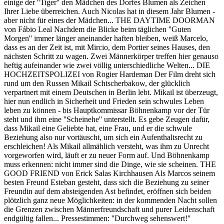
einige der ''Tiger'' den Mädchen des Dorfes Blumen als Zeichen
Ihrer Liebe überreichen. Auch Nicolas hat in diesem Jahr Blumen -
aber nicht für eines der Mädchen... THE DAYTIME DOORMAN
von Fábio Leal Nachdem die Blicke beim täglichen ''Guten
Morgen'' immer länger aneinander haften bleiben, weiß Marcelo,
dass es an der Zeit ist, mit Mircio, dem Portier seines Hauses, den
nächsten Schritt zu wagen. Zwei Männerkörper treffen hier genauso
heftig aufeinander wie zwei völlig unterschiedliche Welten... DIE
HOCHZEITSPOLIZEI von Rogier Hardeman Der Film dreht sich
rund um den Russen Mikail Schtscherbakow, der glücklich
verpartnert mit einem Deutschen in Berlin lebt. Mikail ist überzeugt,
hier nun endlich in Sicherheit und Frieden sein schwules Leben
leben zu können - bis Hauptkommissar Böhnenkamp vor der Tür
steht und ihm eine ''Scheinehe'' unterstellt. Es gebe Zeugen dafür,
dass Mikail eine Geliebte hat, eine Frau, und er die schwule
Beziehung also nur vortäuscht, um sich ein Aufenthaltsrecht zu
erschleichen! Als Mikail allmählich versteht, was ihm zu Unrecht
vorgeworfen wird, läuft er zu neuer Form auf. Und Böhnenkamp
muss erkennen: nicht immer sind die Dinge, wie sie scheinen. THE
GOOD FRIEND von Erick Salas Kirchhausen Als Marcos seinem
besten Freund Esteban gesteht, dass sich die Beziehung zu seiner
Freundin auf dem absteigenden Ast befindet, eröffnen sich beiden
plötzlich ganz neue Möglichkeiten: in der kommenden Nacht sollen
die Grenzen zwischen Männerfreundschaft und purer Leidenschaft
endgültig fallen... Pressestimmen: ''Durchweg sehenswert!''