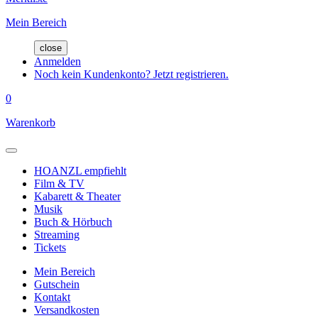
Mein Bereich
close
Anmelden
Noch kein Kundenkonto? Jetzt registrieren.
0
Warenkorb
HOANZL empfiehlt
Film & TV
Kabarett & Theater
Musik
Buch & Hörbuch
Streaming
Tickets
Mein Bereich
Gutschein
Kontakt
Versandkosten