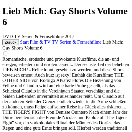
Lieb Mich: Gay Shorts Volume
6
DVD
TV Serien & Fernsehfilme
2017
Start
Film & TV
TV Serien & Fernsehfilme
Lieb Mich:
Zurück
Gay Shorts Volume 6
Romantische, erotische und provokante Kurzfilme, die an- und
erregen, erheitern und erröten lassen... Der sechste Teil der beliebten
LIEB MICH! - Reihe lohnt, gesehen zu werden, und diese Shorts
beweisen erneut: Auch kurz ist sexy! Enthält die Kurzfilme: THE
OTHER SIDE von Rodrigo Álvarez Flores Die Beziehung von
Felipe und Claudio wird auf eine harte Probe gestellt, als das
Schicksal Claudio in die Vereinigten Staaten verschlägt und die
beiden Liebenden unvermittelt auseinander reißt. Um Claudio auf
der anderen Seite der Grenze endlich wieder in die Arme schließen
zu können, muss Felipe auf seiner Reise ins Glück alles riskieren...
THE TIGER'S FIGHT von Denisse Quintero Nach einem Jahr der
Dürre bereiten sich die Freunde Nicolas und Pablo auf ''The Tiger's
Fight'' vor, ein vorkoloniales Ritual der Männer des Dorfes, das
Regen und eine gute Ernte bringen soll. Hierbei werden traditionell