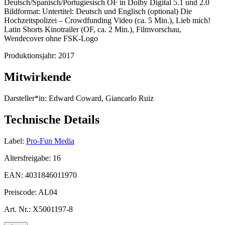
Deutsch/Spanisch/Portugiesisch OF in Dolby Digital 5.1 und 2.0
Bildformat: Untertitel: Deutsch und Englisch (optional) Die
Hochzeitspolizei – Crowdfunding Video (ca. 5 Min.), Lieb mich!
Latin Shorts Kinotrailer (OF, ca. 2 Min.), Filmvorschau,
Wendecover ohne FSK-Logo
Produktionsjahr:
2017
Mitwirkende
Darsteller*in:
Edward Coward, Giancarlo Ruiz
Technische Details
Label:
Pro-Fun Media
Altersfreigabe:
16
EAN:
4031846011970
Preiscode:
AL04
Art. Nr.:
X5001197-8