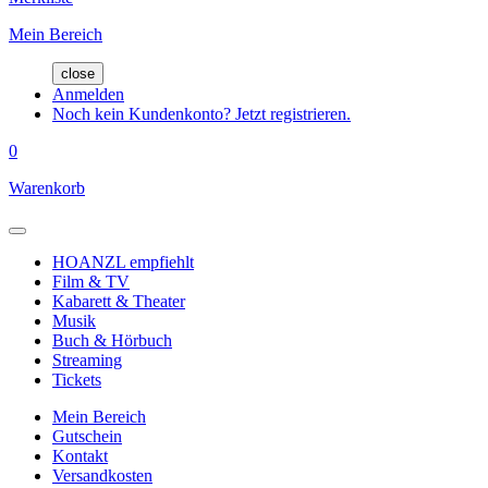
Mein Bereich
close
Anmelden
Noch kein Kundenkonto? Jetzt registrieren.
0
Warenkorb
HOANZL empfiehlt
Film & TV
Kabarett & Theater
Musik
Buch & Hörbuch
Streaming
Tickets
Mein Bereich
Gutschein
Kontakt
Versandkosten