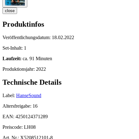
close
Produktinfos
Veröffentlichungsdatum:
18.02.2022
Set-Inhalt:
1
Laufzeit:
ca. 91 Minuten
Produktionsjahr:
2022
Technische Details
Label:
HanseSound
Altersfreigabe:
16
EAN:
4250124371289
Preiscode:
LH08
Art. Nr.:
X5208512101-8