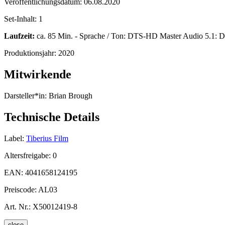
Veröffentlichungsdatum:
06.08.2020
Set-Inhalt:
1
Laufzeit:
ca. 85 Min. - Sprache / Ton: DTS-HD Master Audio 5.1: Deut
Produktionsjahr:
2020
Mitwirkende
Darsteller*in:
Brian Brough
Technische Details
Label:
Tiberius Film
Altersfreigabe:
0
EAN:
4041658124195
Preiscode:
AL03
Art. Nr.:
X50012419-8
close