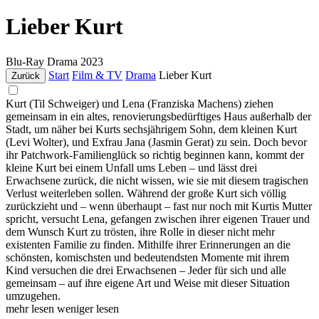
Lieber Kurt
Blu-Ray
Drama
2023
Start
Film & TV
Drama
Lieber Kurt
Zurück
Kurt (Til Schweiger) und Lena (Franziska Machens) ziehen
gemeinsam in ein altes, renovierungsbedürftiges Haus außerhalb der
Stadt, um näher bei Kurts sechsjährigem Sohn, dem kleinen Kurt
(Levi Wolter), und Exfrau Jana (Jasmin Gerat) zu sein. Doch bevor
ihr Patchwork-Familienglück so richtig beginnen kann, kommt der
kleine Kurt bei einem Unfall ums Leben – und lässt drei
Erwachsene zurück, die nicht wissen, wie sie mit diesem tragischen
Verlust weiterleben sollen. Während der große Kurt sich völlig
zurückzieht und – wenn überhaupt – fast nur noch mit Kurtis Mutter
spricht, versucht Lena, gefangen zwischen ihrer eigenen Trauer und
dem Wunsch Kurt zu trösten, ihre Rolle in dieser nicht mehr
existenten Familie zu finden. Mithilfe ihrer Erinnerungen an die
schönsten, komischsten und bedeutendsten Momente mit ihrem
Kind versuchen die drei Erwachsenen – Jeder für sich und alle
gemeinsam – auf ihre eigene Art und Weise mit dieser Situation
umzugehen.
mehr lesen
weniger lesen