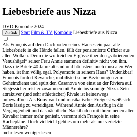
Liebesbriefe aus Nizza
DVD
Komödie
2024
Start
Film & TV
Komödie
Liebesbriefe aus Nizza
Zurück
Als François auf dem Dachboden seines Hauses ein paar alte
Liebesbriefe in die Hände fallen, fällt der pensionierte Offizier aus
allen Wolken. Denn die wortreichen Ergüsse über den „vibrierenden
Venushügel“ seiner Frau Annie stammen definitiv nicht von ihm.
Dass die Briefe 40 Jahre alt sind und höchstens noch musealen Wert
haben, ist ihm völlig egal. Polyamorie in seinem Haus? Undenkbar!
Francois fordert Revanche, mobilisiert seine Beziehungen zum
Geheimdienst und spürt den Casanova von einst an der Riviera auf.
Siegessicher reist er zusammen mit Annie ins sonnige Nizza. Sein
attraktiver (und sehr athletischer) Rivale ist keineswegs
unbewaffnet: Als Bonvivant und musikalischer Freigeist weiß sich
Boris lässig zu verteidigen. Während Annie den Ausflug in die
Vergangenheit und das nächtliche Nacktbaden mit ihrem neuen alten
Kavalier immer mehr genießt, verrennt sich François in seine
Rachepläne. Doch vielleicht geht es um mehr als nur verletzte
Männerehre?
mehr lesen
weniger lesen