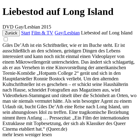
Liebestod auf Long Island
DVD
Gay/Lesbian
2015
Start
Film & TV
Gay/Lesbian
Liebestod auf Long Island
Zurück
Giles De’Ath ist ein Schriftsteller, wie er im Buche steht. Er ist
ausschließlich an den schönen, geistigen Dingen des Lebens
interessiert und kann noch nicht einmal einen Videoplayer von
einem Mikrowellengerät unterscheiden. Das ändert sich schlagartig,
als er aus Versehen in eine Kinovorstellung der amerikanischen
Teenie-Komödie „Hotpants College 2“ gerät und sich in den
Hauptdarsteller Ronnie Bostock verliebt. Um den alternden
Kultschriftsteller ist es geschehen – er schickt seine Haushälterin
nach Hause, schneidet Fotografien aus Magazinen aus, wird
Videotheken-Stammgast und rätselt über die Schönheit an Orten, wo
man sie niemals vermutet hätte. Als sein besorgter Agent zu einem
Urlaub rät, bucht Giles De’Ath eine Reise nach Long Island, um
sein ahnungsloses Idol zu treffen. Eine tragikomische Beziehung
nimmt ihren Anfang … Pressezitat: „Ein Film der internationalen
Extraklasse mit Topbesetzung, der sich als Klassiker des Queer
Cinema etabliert hat.“ (Queer.de)
mehr lesen
weniger lesen