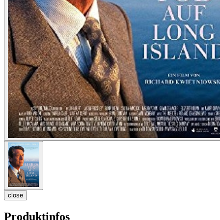
close
Produktinfos