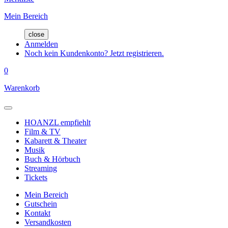
Mein Bereich
close
Anmelden
Noch kein Kundenkonto? Jetzt registrieren.
0
Warenkorb
HOANZL empfiehlt
Film & TV
Kabarett & Theater
Musik
Buch & Hörbuch
Streaming
Tickets
Mein Bereich
Gutschein
Kontakt
Versandkosten