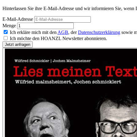
Hinterlassen Sie ihre E-Mail-Adresse und wir informieren Sie, wenn L
E-Mail-Adresse
Menge
Ich erkläre mich mit den
AGB
, der
Datenschutzerklärung
sowie m
Ich möchte den HOANZL Newsletter abonnieren.