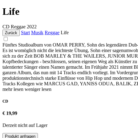
Life
CD
Reggae
2022
Start
Musik
Reggae
Life
Zurück
Fünftes Studioalbum von OMAR PERRY, Sohn des legendären Dub
Es ist womöglich nicht die leichteste Übung, Sohn einer sage
sich zu der Zeit BOB MARLEY & THE WAILERS, JUNIOR MURVIN un
Kopfbedeckungen - beschlossen, seinen eigenen Weg als Künstler zu
talentierter Sänger einen Namen gemacht. Im Frühjahr 2021 nimmt BE
ganzen Album, das nun mit 14 Tracks endlich vorliegt. Im Vordergrun
produktionstechnisch starke Einflüsse von Hip Hop und modernem Da
Tracks Kollegen wie MARCUS GAD, YANISS ODUA, BALIK, ZENJ
mehr lesen
weniger lesen
CD
€ 19,99
Derzeit nicht auf Lager
Produkt anfragen