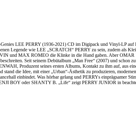
-Genies LEE PERRY (1936-2021) CD im Digipack und Vinyl-LP au
numwobenen Legende wie LEE „SCRATCH“ PERRY zu sein, zudem als K
d MAX ROMEO die Klinke in die Hand gaben. Aber OMAR PERRY ha
 beschreiten. Seit seinem Debütalbum „Man Free“ (2007) und schon zu
NWAH, Produzent seines ersten Albums, Kontakt zu ihm auf, aus einer 
d stand die Idee, mit einer „Urban“-Ästhetik zu produzieren, modernen
ncehall einbindet. Was hörbar gelang und PERRYs einprägsamer Stimme
I BOY oder SHANTY B. „Life“ zeigt PERRY JUNIOR in beachten