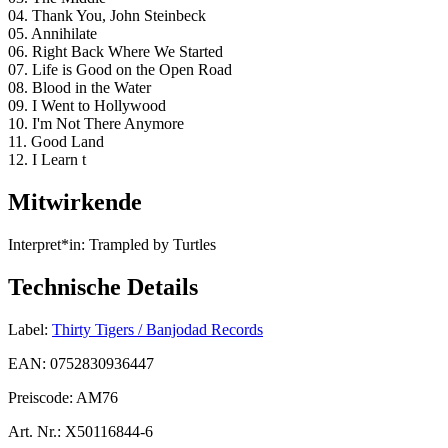
04. Thank You, John Steinbeck
05. Annihilate
06. Right Back Where We Started
07. Life is Good on the Open Road
08. Blood in the Water
09. I Went to Hollywood
10. I'm Not There Anymore
11. Good Land
12. I Learn t
Mitwirkende
Interpret*in:
Trampled by Turtles
Technische Details
Label:
Thirty Tigers / Banjodad Records
EAN:
0752830936447
Preiscode:
AM76
Art. Nr.:
X50116844-6