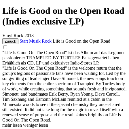
Life is Good on the Open Road
(Indies exclusive LP)
Vinyl
Rock
2018
Start
Musik
Rock
Life is Good on the Open Road
Zurück
"Life Is Good On The Open Road" ist das Album auf das Legionen
passionierter TRAMPLED BY TURTLES Fans gewartet haben.
Erhältlich als CD, LP und exklusiver Indie-Stores LP.
"Life Is Good On The Open Road" is the welcome return that the
group’s legions of passionate fans have been waiting for. Led by the
songwriting of lead singer Dave Simonett, the new songs touch on
key elements from the entire spectrum of Trampled By Turtles body
of work, while creating something that sounds fresh and invigorated.
Simonett, and bandmates Erik Berry, Ryan Young, Dave Carroll,
Tim Saxhaug and Eamonn McLain reunited at a cabin in the
Minnesota woods to see if the special chemistry they once shared
still existed. It did not take long for the magic to reveal itself with a
renewed sense of purpose and the result shines brightly on Life Is
Good On The Open Road.
mehr lesen
weniger lesen