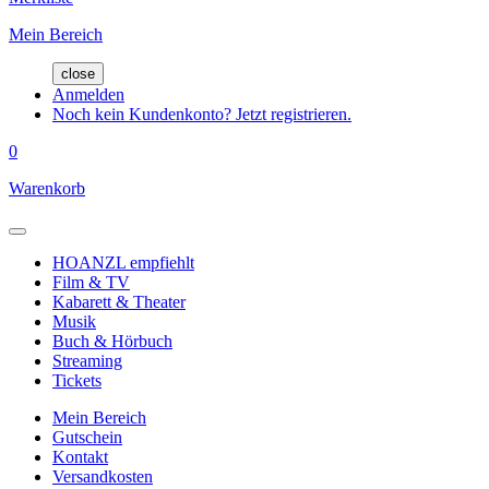
Mein Bereich
close
Anmelden
Noch kein Kundenkonto? Jetzt registrieren.
0
Warenkorb
HOANZL empfiehlt
Film & TV
Kabarett & Theater
Musik
Buch & Hörbuch
Streaming
Tickets
Mein Bereich
Gutschein
Kontakt
Versandkosten