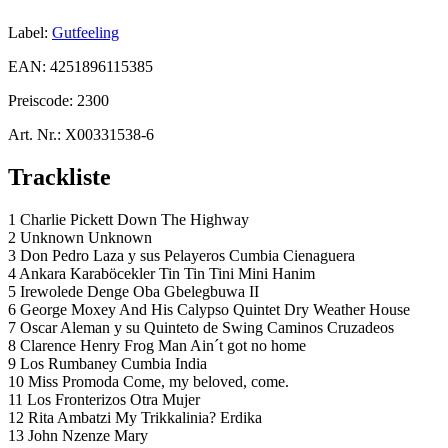
Label:
Gutfeeling
EAN:
4251896115385
Preiscode:
2300
Art. Nr.:
X00331538-6
Trackliste
1 Charlie Pickett Down The Highway
2 Unknown Unknown
3 Don Pedro Laza y sus Pelayeros Cumbia Cienaguera
4 Ankara Karaböcekler Tin Tin Tini Mini Hanim
5 Irewolede Denge Oba Gbelegbuwa II
6 George Moxey And His Calypso Quintet Dry Weather House
7 Oscar Aleman y su Quinteto de Swing Caminos Cruzadeos
8 Clarence Henry Frog Man Ain´t got no home
9 Los Rumbaney Cumbia India
10 Miss Promoda Come, my beloved, come.
11 Los Fronterizos Otra Mujer
12 Rita Ambatzi My Trikkalinia? Erdika
13 John Nzenze Mary