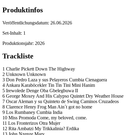
Produktinfos
Veröffentlichungsdatum:
26.06.2026
Set-Inhalt:
1
Produktionsjahr:
2026
Trackliste
1 Charlie Pickett Down The Highway
2 Unknown Unknown
3 Don Pedro Laza y sus Pelayeros Cumbia Cienaguera
4 Ankara Karaböcekler Tin Tin Tini Mini Hanim
5 Irewolede Denge Oba Gbelegbuwa II
6 George Moxey And His Calypso Quintet Dry Weather House
7 Oscar Aleman y su Quinteto de Swing Caminos Cruzadeos
8 Clarence Henry Frog Man Ain´t got no home
9 Los Rumbaney Cumbia India
10 Miss Promoda Come, my beloved, come.
11 Los Fronterizos Otra Mujer
12 Rita Ambatzi My Trikkalinia? Erdika
13 John Nzenze Mary