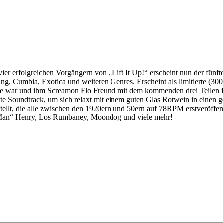
r erfolgreichen Vorgängern von „Lift It Up!“ erscheint nun der fünfte T
ing, Cumbia, Exotica und weiteren Genres. Erscheint als limitierte (
rie war und ihm Screamon Flo Freund mit dem kommenden drei Teilen fol
 Soundtrack, um sich relaxt mit einem guten Glas Rotwein in einen ge
t, die alle zwischen den 1920ern und 50ern auf 78RPM erstveröffentl
 Man“ Henry, Los Rumbaney, Moondog und viele mehr!