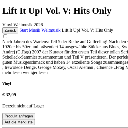
Lift It Up! Vol. V: Hits Only
Vinyl
Weltmusik
2026
Start
Musik
Weltmusik
Lift It Up! Vol. V: Hits Only
Zurück
Nach Jahren des Wartens: Teil 5 der Reihe auf Gutfeeling! Nach den vie
1920er bis 50er und präsentiert 14 ausgewählte Stücke aus Blues, Sw
Andrej (G.Rag) 2007 der Kurator für den ersten Teil dieser tollen Se
Schellack-Sammler zusammentun und Teil V präsentieren. Der perfekte
guten Musikgeschmack und haben 14 exzellente Songs zusammengestell
, Irewolede Denge, George Moxey, Oscar Aleman , Clarence „Frog
mehr lesen
weniger lesen
Vinyl
€ 32,99
Derzeit nicht auf Lager
Produkt anfragen
Auf die Merkliste