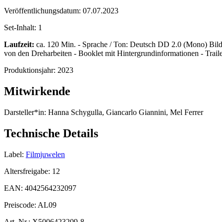
Veröffentlichungsdatum:
07.07.2023
Set-Inhalt:
1
Laufzeit:
ca. 120 Min. - Sprache / Ton: Deutsch DD 2.0 (Mono) Bildfo
von den Dreharbeiten - Booklet mit Hintergrundinformationen - Trail
Produktionsjahr:
2023
Mitwirkende
Darsteller*in:
Hanna Schygulla, Giancarlo Giannini, Mel Ferrer
Technische Details
Label:
Filmjuwelen
Altersfreigabe:
12
EAN:
4042564232097
Preiscode:
AL09
Art. Nr.:
X5006423209-8