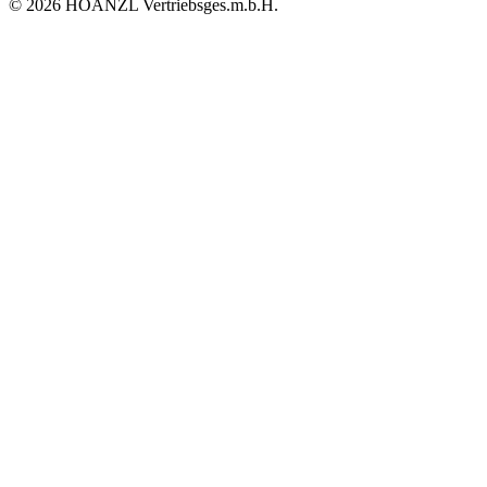
© 2026 HOANZL Vertriebsges.m.b.H.