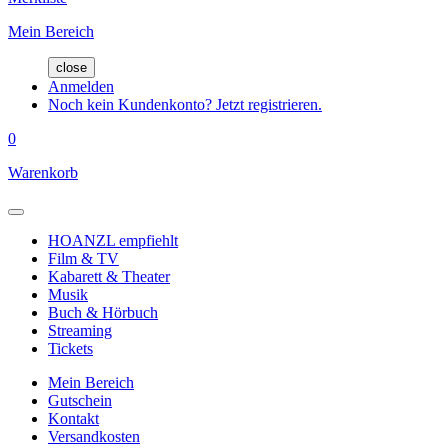
Mein Bereich
close
Anmelden
Noch kein Kundenkonto? Jetzt registrieren.
0
Warenkorb
HOANZL empfiehlt
Film & TV
Kabarett & Theater
Musik
Buch & Hörbuch
Streaming
Tickets
Mein Bereich
Gutschein
Kontakt
Versandkosten