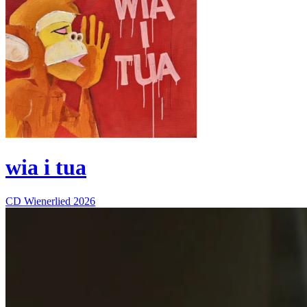
wia i tua
CD
Wienerlied
2026