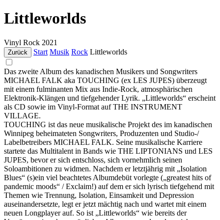
Littleworlds
Vinyl
Rock
2021
Start
Musik
Rock
Littleworlds
Zurück
Das zweite Album des kanadischen Musikers und Songwriters
MICHAEL FALK aka TOUCHING (ex LES JUPES) überzeugt
mit einem fulminanten Mix aus Indie-Rock, atmosphärischen
Elektronik-Klängen und tiefgehender Lyrik. „Littleworlds“ erscheint
als CD sowie im Vinyl-Format auf THE INSTRUMENT
VILLAGE.
TOUCHING ist das neue musikalische Projekt des im kanadischen
Winnipeg beheimateten Songwriters, Produzenten und Studio-/
Labelbetreibers MICHAEL FALK. Seine musikalische Karriere
startete das Multitalent in Bands wie THE LIPTONIANS und LES
JUPES, bevor er sich entschloss, sich vornehmlich seinen
Soloambitionen zu widmen. Nachdem er letztjährig mit „Isolation
Blues“ (s)ein viel beachtetes Albumdebüt vorlegte („greatest hits of
pandemic moods“ / Exclaim!) auf dem er sich lyrisch tiefgehend mit
Themen wie Trennung, Isolation, Einsamkeit und Depression
auseinandersetzte, legt er jetzt mächtig nach und wartet mit einem
neuen Longplayer auf. So ist „Littleworlds“ wie bereits der