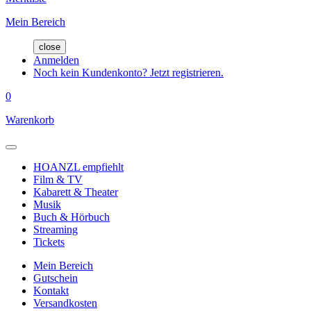
Mein Bereich
close
Anmelden
Noch kein Kundenkonto? Jetzt registrieren.
0
Warenkorb
HOANZL empfiehlt
Film & TV
Kabarett & Theater
Musik
Buch & Hörbuch
Streaming
Tickets
Mein Bereich
Gutschein
Kontakt
Versandkosten