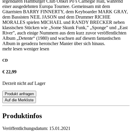
legendären Hamburger Club Onkel Pö’s Carnegie Hall, während
einer ausgedehnten Europa Tournee. Gemeinsam mit dem
Gitarristen BARRY FINNERTY, dem Keyboarder MARK GRAY,
dem Bassisten NEIL JASON und dem Drummer RICHIE
MORALES spielen MICHAEL und RANDY BRECKER neben
klassischen Stücken wie „Some Skunk Funk,” „Sponge” und „East
River”, auch einige Nummern aus dem kurz zuvor veröffentlichten
Album „Detente“ (1980) und wachsen auf diesem fantastischen
Album in geradezu heroischer Manier über sich hinaus.
mehr lesen
weniger lesen
CD
€ 22,99
Derzeit nicht auf Lager
Produkt anfragen
Auf die Merkliste
Produktinfos
Veröffentlichungsdatum:
15.01.2021