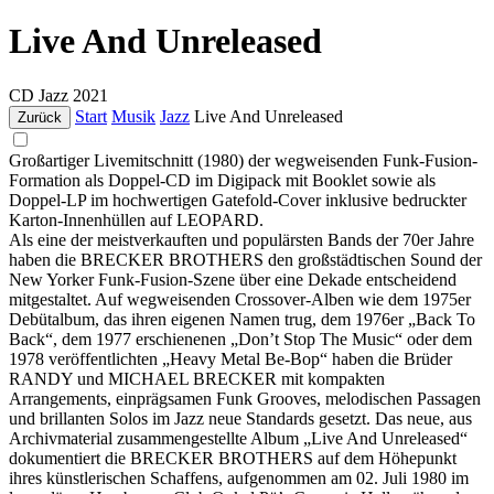
Live And Unreleased
CD
Jazz
2021
Start
Musik
Jazz
Live And Unreleased
Zurück
Großartiger Livemitschnitt (1980) der wegweisenden Funk-Fusion-
Formation als Doppel-CD im Digipack mit Booklet sowie als
Doppel-LP im hochwertigen Gatefold-Cover inklusive bedruckter
Karton-Innenhüllen auf LEOPARD.
Als eine der meistverkauften und populärsten Bands der 70er Jahre
haben die BRECKER BROTHERS den großstädtischen Sound der
New Yorker Funk-Fusion-Szene über eine Dekade entscheidend
mitgestaltet. Auf wegweisenden Crossover-Alben wie dem 1975er
Debütalbum, das ihren eigenen Namen trug, dem 1976er „Back To
Back“, dem 1977 erschienenen „Don’t Stop The Music“ oder dem
1978 veröffentlichten „Heavy Metal Be-Bop“ haben die Brüder
RANDY und MICHAEL BRECKER mit kompakten
Arrangements, einprägsamen Funk Grooves, melodischen Passagen
und brillanten Solos im Jazz neue Standards gesetzt. Das neue, aus
Archivmaterial zusammengestellte Album „Live And Unreleased“
dokumentiert die BRECKER BROTHERS auf dem Höhepunkt
ihres künstlerischen Schaffens, aufgenommen am 02. Juli 1980 im