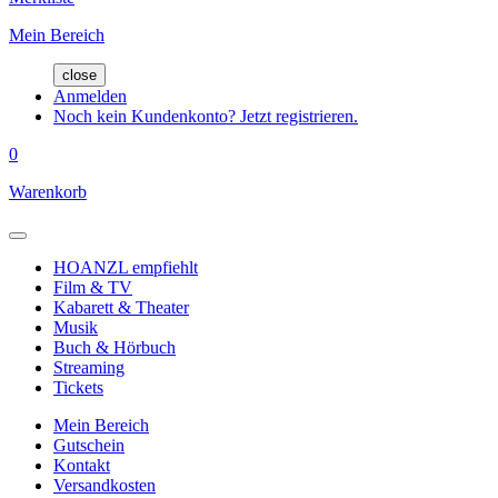
Mein Bereich
close
Anmelden
Noch kein Kundenkonto? Jetzt registrieren.
0
Warenkorb
HOANZL empfiehlt
Film & TV
Kabarett & Theater
Musik
Buch & Hörbuch
Streaming
Tickets
Mein Bereich
Gutschein
Kontakt
Versandkosten