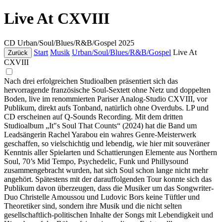
Live At CXVIII
CD
Urban/Soul/Blues/R&B/Gospel
2025
Start
Musik
Urban/Soul/Blues/R&B/Gospel
Live At
Zurück
CXVIII
Nach drei erfolgreichen Studioalben präsentiert sich das
hervorragende französische Soul-Sextett ohne Netz und doppelten
Boden, live im renommierten Pariser Analog-Studio CXVIII, vor
Publikum, direkt aufs Tonband, natürlich ohne Overdubs. LP und
CD erscheinen auf Q-Sounds Recording. Mit dem dritten
Studioalbum „It"s Soul That Counts“ (2024) hat die Band um
Leadsängerin Rachel Yarabou ein wahres Genre-Meisterwerk
geschaffen, so vielschichtig und lebendig, wie hier mit souveräner
Kenntnis aller Spielarten und Schattierungen Elemente aus Northern
Soul, 70’s Mid Tempo, Psychedelic, Funk und Phillysound
zusammengebracht wurden, hat sich Soul schon lange nicht mehr
angehört. Spätestens mit der darauffolgenden Tour konnte sich das
Publikum davon überzeugen, dass die Musiker um das Songwriter-
Duo Christelle Amoussou und Ludovic Bors keine Tüftler und
Theoretiker sind, sondern ihre Musik und die nicht selten
gesellschaftlich-politischen Inhalte der Songs mit Lebendigkeit und