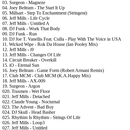
03. Surgeon - Magneze
04. Joey Beltram - The Start It Up
05. Millsart - Step To Enchantment (Stringent)
06. Jeff Mills - Life Cycle
07. Jeff Mills - Untitled A
08. DJ Funk - Work That Body
09. DJ Funk - Run
10. DJ Joe T. Vanellis Feat. Csilla - Play With The Voice in USA
11. Wicked Wipe - Rok Da House (Ian Pooley Mix)
12. Jeff Mills - i9
13. Jeff Mills - Changes Of Life
14. Circuit Breaker - Overkill
15. iO - Eternal Sun
16. Joey Beltram - Game Form (Robert Armani Remix)
17. Club MCM - Club MCM (K.A.Happy Mix)
18. Jeff Mills - AX-009
19. Surgeon - Argon
020. Traxmen - Wet Floor
021. Jeff Mills - Detached
022. Claude Young - Nocturnal
023. The Advent - Bad Boy
024. DJ Skull - Head Basher
025. Rhythim Is Rhythim - Strings Of Life
026. Jeff Mills - Loop3
027. Jeff Mills - Untitled