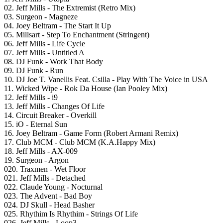
02. Jeff Mills - The Extremist (Retro Mix)
03. Surgeon - Magneze
04. Joey Beltram - The Start It Up
05. Millsart - Step To Enchantment (Stringent)
06. Jeff Mills - Life Cycle
07. Jeff Mills - Untitled A
08. DJ Funk - Work That Body
09. DJ Funk - Run
10. DJ Joe T. Vanellis Feat. Csilla - Play With The Voice in USA
11. Wicked Wipe - Rok Da House (Ian Pooley Mix)
12. Jeff Mills - i9
13. Jeff Mills - Changes Of Life
14. Circuit Breaker - Overkill
15. iO - Eternal Sun
16. Joey Beltram - Game Form (Robert Armani Remix)
17. Club MCM - Club MCM (K.A.Happy Mix)
18. Jeff Mills - AX-009
19. Surgeon - Argon
020. Traxmen - Wet Floor
021. Jeff Mills - Detached
022. Claude Young - Nocturnal
023. The Advent - Bad Boy
024. DJ Skull - Head Basher
025. Rhythim Is Rhythim - Strings Of Life
026. Jeff Mills - Loop3