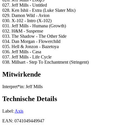
027. Jeff Mills - Untitled
028. Ken Ishii - Extra (Luke Slater Mix)
029. Damon Wild - Avion
030. X-102 - Intro (X-102)
031. Jeff Mills - Humana (Growth)
032. H&M - Suspense
033. The Shadow - The Other Side
034. Dan Morgan - Flowerchild
035. Hell & Jonzon - Bazetoya
036. Jeff Mills - Casa
037. Jeff Mills - Life Cycle
038. Millsart - Step To Enchantment (Stringent)
Mitwirkende
Interpret*in:
Jeff Mills
Technische Details
Label:
Axis
EAN:
0741049449947