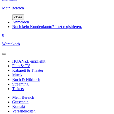
Mein Bereich
close
Anmelden
Noch kein Kundenkonto? Jetzt registrieren.
0
Warenkorb
HOANZL empfiehlt
Film & TV
Kabarett & Theater
Musik
Buch & Hörbuch
Streaming
Tickets
Mein Bereich
Gutschein
Kontakt
Versandkosten