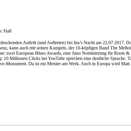
c Hall
druckenden Auftritt (und Auftreten) bei Ina’s Nacht am 22.07.2017. D
enz, kann auch mit seinen Kumpels, der 10-köpfigen Band The Melloton
t: zwei European Blues Awards, eine Juno Nominierung für Roots & T
ig: 10 Millionen Clicks bei YouTube sprechen eine deutliche Sprache. 
 Live-Monument. Da ist ein Meister am Werk. Auch in Europa wird Matt