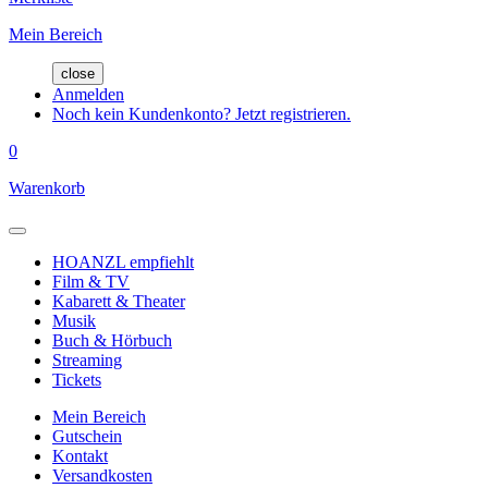
Mein Bereich
close
Anmelden
Noch kein Kundenkonto? Jetzt registrieren.
0
Warenkorb
HOANZL empfiehlt
Film & TV
Kabarett & Theater
Musik
Buch & Hörbuch
Streaming
Tickets
Mein Bereich
Gutschein
Kontakt
Versandkosten