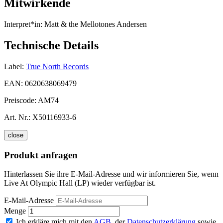
Mitwirkende
Interpret*in:
Matt & the Mellotones Andersen
Technische Details
Label:
True North Records
EAN:
0620638069479
Preiscode:
AM74
Art. Nr.:
X50116933-6
close
Produkt anfragen
Hinterlassen Sie ihre E-Mail-Adresse und wir informieren Sie, wenn
Live At Olympic Hall (LP) wieder verfügbar ist.
E-Mail-Adresse
Menge
Ich erkläre mich mit den
AGB
, der
Datenschutzerklärung
sowie