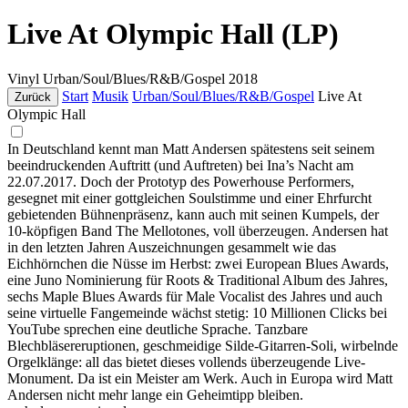
Live At Olympic Hall (LP)
Vinyl
Urban/Soul/Blues/R&B/Gospel
2018
Start
Musik
Urban/Soul/Blues/R&B/Gospel
Live At
Zurück
Olympic Hall
In Deutschland kennt man Matt Andersen spätestens seit seinem
beeindruckenden Auftritt (und Auftreten) bei Ina’s Nacht am
22.07.2017. Doch der Prototyp des Powerhouse Performers,
gesegnet mit einer gottgleichen Soulstimme und einer Ehrfurcht
gebietenden Bühnenpräsenz, kann auch mit seinen Kumpels, der
10-köpfigen Band The Mellotones, voll überzeugen. Andersen hat
in den letzten Jahren Auszeichnungen gesammelt wie das
Eichhörnchen die Nüsse im Herbst: zwei European Blues Awards,
eine Juno Nominierung für Roots & Traditional Album des Jahres,
sechs Maple Blues Awards für Male Vocalist des Jahres und auch
seine virtuelle Fangemeinde wächst stetig: 10 Millionen Clicks bei
YouTube sprechen eine deutliche Sprache. Tanzbare
Blechbläsereruptionen, geschmeidige Silde-Gitarren-Soli, wirbelnde
Orgelklänge: all das bietet dieses vollends überzeugende Live-
Monument. Da ist ein Meister am Werk. Auch in Europa wird Matt
Andersen nicht mehr lange ein Geheimtipp bleiben.