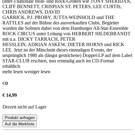
(inter-) nationale Beat- und Rock-Größen wie TONY SHERIDAN,
CLIFF BENNETT, CRISPIAN ST. PETERS, LEE CURTIS,
CHRIS ANDREWS, DAVID
GARRICK, P.J. PROBY, JUTTA WEINHOLD und THE
RATTLES auf der Bühne des ausverkauften Clubs. Begleitet
wurden die Solisten dabei von dem Hamburger All-Star-Ensemble
ROCK CIRCUS unter Leitung von HERBERT HILDEBRANDT
mit u.a. DICKY TARRACH, PETER
HESSLEIN, ADRIAN ASKEW, DIETER HORNS und RICK
LEE. Jetzt ist der Mitschnitt dieses einmaligen Events, der
ursprünglich 1980 als (längst gestrichene) Doppel-LP auf dem Label
STAR-CLUB erschien, nun erstmalig auch im CD-Format
erhältlich.
mehr lesen
weniger lesen
CD
€ 14,99
Derzeit nicht auf Lager
Produkt anfragen
Auf die Merkliste