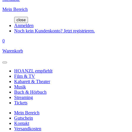
Mein Bereich
close
Anmelden
Noch kein Kundenkonto? Jetzt registrieren.
0
Warenkorb
HOANZL empfiehlt
Film & TV
Kabarett & Theater
Musik
Buch & Hörbuch
Streaming
Tickets
Mein Bereich
Gutschein
Kontakt
Versandkosten