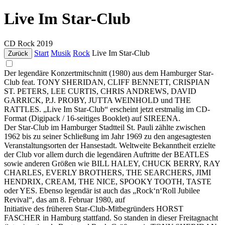
Live Im Star-Club
CD
Rock
2019
Start
Musik
Rock
Live Im Star-Club
Zurück
Der legendäre Konzertmitschnitt (1980) aus dem Hamburger Star-
Club feat. TONY SHERIDAN, CLIFF BENNETT, CRISPIAN
ST. PETERS, LEE CURTIS, CHRIS ANDREWS, DAVID
GARRICK, P.J. PROBY, JUTTA WEINHOLD und THE
RATTLES. „Live Im Star-Club“ erscheint jetzt erstmalig im CD-
Format (Digipack / 16-seitiges Booklet) auf SIREENA.
Der Star-Club im Hamburger Stadtteil St. Pauli zählte zwischen
1962 bis zu seiner Schließung im Jahr 1969 zu den angesagtesten
Veranstaltungsorten der Hansestadt. Weltweite Bekanntheit erzielte
der Club vor allem durch die legendären Auftritte der BEATLES
sowie anderen Größen wie BILL HALEY, CHUCK BERRY, RAY
CHARLES, EVERLY BROTHERS, THE SEARCHERS, JIMI
HENDRIX, CREAM, THE NICE, SPOOKY TOOTH, TASTE
oder YES. Ebenso legendär ist auch das „Rock‘n‘Roll Jubilee
Revival“, das am 8. Februar 1980, auf
Initiative des früheren Star-Club-Mitbegründers HORST
FASCHER in Hamburg stattfand. So standen in dieser Freitagnacht