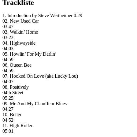
Trackliste
1. Introduction by Steve Wertheimer 0:29
02. New Used Car
03:47
03. Walkin’ Home
03:22
04. Highwayside
04:03
05. Howlin’ For My Darlin’
04:59
06. Queen Bee
04:59
07. Hooked On Love (aka Lucky Lou)
04:07
08. Positively
04th Street
05:25
09. Me And My Chauffeur Blues
04:27
10. Better
04:52
11. High Roller
05:01