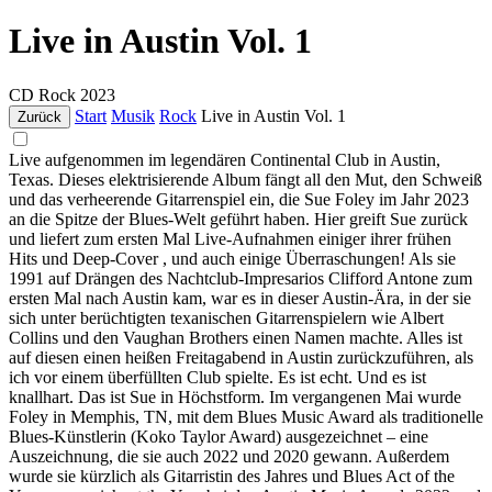
Live in Austin Vol. 1
CD
Rock
2023
Start
Musik
Rock
Live in Austin Vol. 1
Zurück
Live aufgenommen im legendären Continental Club in Austin,
Texas. Dieses elektrisierende Album fängt all den Mut, den Schweiß
und das verheerende Gitarrenspiel ein, die Sue Foley im Jahr 2023
an die Spitze der Blues-Welt geführt haben. Hier greift Sue zurück
und liefert zum ersten Mal Live-Aufnahmen einiger ihrer frühen
Hits und Deep-Cover , und auch einige Überraschungen! Als sie
1991 auf Drängen des Nachtclub-Impresarios Clifford Antone zum
ersten Mal nach Austin kam, war es in dieser Austin-Ära, in der sie
sich unter berüchtigten texanischen Gitarrenspielern wie Albert
Collins und den Vaughan Brothers einen Namen machte. Alles ist
auf diesen einen heißen Freitagabend in Austin zurückzuführen, als
ich vor einem überfüllten Club spielte. Es ist echt. Und es ist
knallhart. Das ist Sue in Höchstform. Im vergangenen Mai wurde
Foley in Memphis, TN, mit dem Blues Music Award als traditionelle
Blues-Künstlerin (Koko Taylor Award) ausgezeichnet – eine
Auszeichnung, die sie auch 2022 und 2020 gewann. Außerdem
wurde sie kürzlich als Gitarristin des Jahres und Blues Act of the