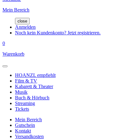
Mein Bereich
close
Anmelden
Noch kein Kundenkonto? Jetzt registrieren.
0
Warenkorb
HOANZL empfiehlt
Film & TV
Kabarett & Theater
Musik
Buch & Hörbuch
Streaming
Tickets
Mein Bereich
Gutschein
Kontakt
Versandkosten