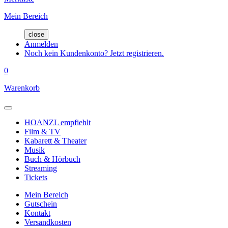
Mein Bereich
close
Anmelden
Noch kein Kundenkonto? Jetzt registrieren.
0
Warenkorb
HOANZL empfiehlt
Film & TV
Kabarett & Theater
Musik
Buch & Hörbuch
Streaming
Tickets
Mein Bereich
Gutschein
Kontakt
Versandkosten