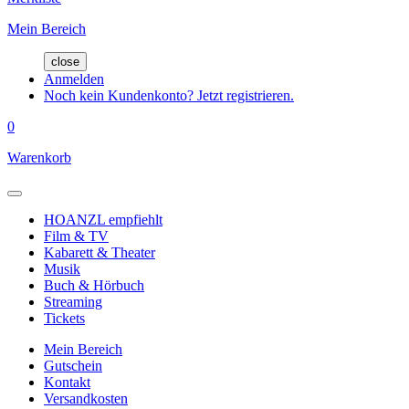
Mein Bereich
close
Anmelden
Noch kein Kundenkonto? Jetzt registrieren.
0
Warenkorb
HOANZL empfiehlt
Film & TV
Kabarett & Theater
Musik
Buch & Hörbuch
Streaming
Tickets
Mein Bereich
Gutschein
Kontakt
Versandkosten