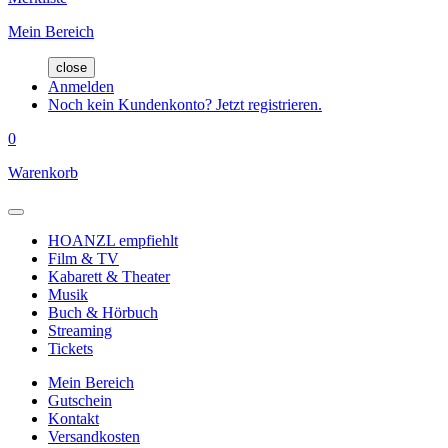
Mein Bereich
close
Anmelden
Noch kein Kundenkonto? Jetzt registrieren.
0
Warenkorb
HOANZL empfiehlt
Film & TV
Kabarett & Theater
Musik
Buch & Hörbuch
Streaming
Tickets
Mein Bereich
Gutschein
Kontakt
Versandkosten