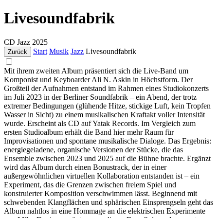
Livesoundfabrik
CD
Jazz
2025
Start
Musik
Jazz
Livesoundfabrik
Zurück
Mit ihrem zweiten Album präsentiert sich die Live-Band um
Komponist und Keyboarder Ali N. Askin in Höchstform. Der
Großteil der Aufnahmen entstand im Rahmen eines Studiokonzerts
im Juli 2023 in der Berliner Soundfabrik – ein Abend, der trotz
extremer Bedingungen (glühende Hitze, stickige Luft, kein Tropfen
Wasser in Sicht) zu einem musikalischen Kraftakt voller Intensität
wurde. Erscheint als CD auf Yatak Records. Im Vergleich zum
ersten Studioalbum erhält die Band hier mehr Raum für
Improvisationen und spontane musikalische Dialoge. Das Ergebnis:
energiegeladene, organische Versionen der Stücke, die das
Ensemble zwischen 2023 und 2025 auf die Bühne brachte. Ergänzt
wird das Album durch einen Bonustrack, der in einer
außergewöhnlichen virtuellen Kollaboration entstanden ist – ein
Experiment, das die Grenzen zwischen freiem Spiel und
konstruierter Komposition verschwimmen lässt. Beginnend mit
schwebenden Klangflächen und sphärischen Einsprengseln geht das
Album nahtlos in eine Hommage an die elektrischen Experimente