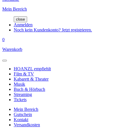
Mein Bereich
close
Anmelden
Noch kein Kundenkonto? Jetzt registrieren.
0
Warenkorb
HOANZL empfiehlt
Film & TV
Kabarett & Theater
Musik
Buch & Hörbuch
Streaming
Tickets
Mein Bereich
Gutschein
Kontakt
Versandkosten