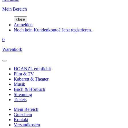
Mein Bereich
close
Anmelden
Noch kein Kundenkonto? Jetzt registrieren.
0
Warenkorb
HOANZL empfiehlt
Film & TV
Kabarett & Theater
Musik
Buch & Hörbuch
Streaming
Tickets
Mein Bereich
Gutschein
Kontakt
Versandkosten