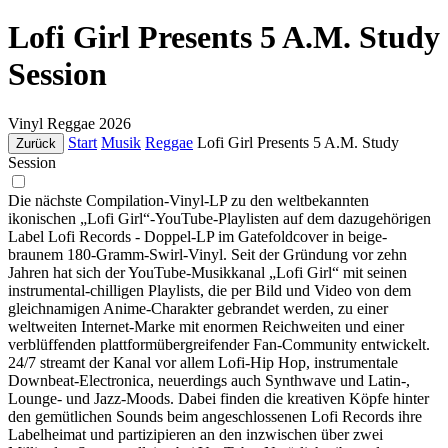
Lofi Girl Presents 5 A.M. Study
Session
Vinyl
Reggae
2026
Start
Musik
Reggae
Lofi Girl Presents 5 A.M. Study
Zurück
Session
Die nächste Compilation-Vinyl-LP zu den weltbekannten
ikonischen „Lofi Girl“-YouTube-Playlisten auf dem dazugehörigen
Label Lofi Records - Doppel-LP im Gatefoldcover in beige-
braunem 180-Gramm-Swirl-Vinyl. Seit der Gründung vor zehn
Jahren hat sich der YouTube-Musikkanal „Lofi Girl“ mit seinen
instrumental-chilligen Playlists, die per Bild und Video von dem
gleichnamigen Anime-Charakter gebrandet werden, zu einer
weltweiten Internet-Marke mit enormen Reichweiten und einer
verblüffenden plattformübergreifender Fan-Community entwickelt.
24/7 streamt der Kanal vor allem Lofi-Hip Hop, instrumentale
Downbeat-Electronica, neuerdings auch Synthwave und Latin-,
Lounge- und Jazz-Moods. Dabei finden die kreativen Köpfe hinter
den gemütlichen Sounds beim angeschlossenen Lofi Records ihre
Labelheimat und partizipieren an den inzwischen über zwei