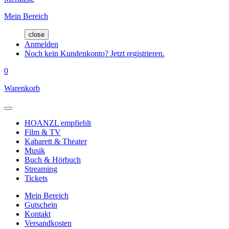
Mein Bereich
close
Anmelden
Noch kein Kundenkonto? Jetzt registrieren.
0
Warenkorb
HOANZL empfiehlt
Film & TV
Kabarett & Theater
Musik
Buch & Hörbuch
Streaming
Tickets
Mein Bereich
Gutschein
Kontakt
Versandkosten