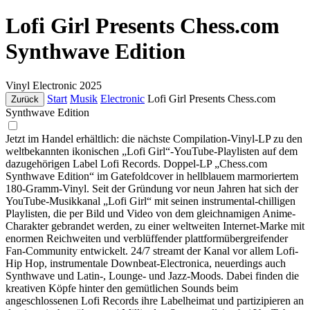
Lofi Girl Presents Chess.com
Synthwave Edition
Vinyl
Electronic
2025
Start
Musik
Electronic
Lofi Girl Presents Chess.com
Zurück
Synthwave Edition
Jetzt im Handel erhältlich: die nächste Compilation-Vinyl-LP zu den
weltbekannten ikonischen „Lofi Girl“-YouTube-Playlisten auf dem
dazugehörigen Label Lofi Records. Doppel-LP „Chess.com
Synthwave Edition“ im Gatefoldcover in hellblauem marmoriertem
180-Gramm-Vinyl. Seit der Gründung vor neun Jahren hat sich der
YouTube-Musikkanal „Lofi Girl“ mit seinen instrumental-chilligen
Playlisten, die per Bild und Video von dem gleichnamigen Anime-
Charakter gebrandet werden, zu einer weltweiten Internet-Marke mit
enormen Reichweiten und verblüffender plattformübergreifender
Fan-Community entwickelt. 24/7 streamt der Kanal vor allem Lofi-
Hip Hop, instrumentale Downbeat-Electronica, neuerdings auch
Synthwave und Latin-, Lounge- und Jazz-Moods. Dabei finden die
kreativen Köpfe hinter den gemütlichen Sounds beim
angeschlossenen Lofi Records ihre Labelheimat und partizipieren an