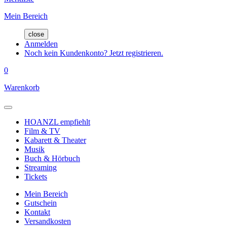
Mein Bereich
close
Anmelden
Noch kein Kundenkonto? Jetzt registrieren.
0
Warenkorb
HOANZL empfiehlt
Film & TV
Kabarett & Theater
Musik
Buch & Hörbuch
Streaming
Tickets
Mein Bereich
Gutschein
Kontakt
Versandkosten