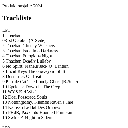
Produktionsjahr:
2024
Trackliste
LP1
1 Thaehan
031st October (A-Seite)
2 Thaehan Ghostly Whispers
3 Thaehan Fade Into Darkness
4 Thaehan Pumpkins Night
5 Thaehan Deadly Lullaby
6 No Spirit, Flaneur Jack-O'-Lantern
7 Lucid Keys The Graveyard Shift
8 Dosi Trick Or Treat
9 Purrple Cat The Lonely Ghost (B-Seite)
10 Epektase Down In The Crypt
11 WYS Kid Witch
12 Dosi Possessed Souls
13 Nothingtosay, Klemsis Raven's Tale
14 Kanisan Le Bal Des Ombres
15 PBdR, Paxkalito Haunted Pumpkin
16 Swink A Night In Salem
LP2