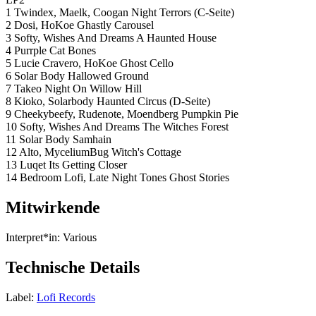
1 Twindex, Maelk, Coogan Night Terrors (C-Seite)
2 Dosi, HoKoe Ghastly Carousel
3 Softy, Wishes And Dreams A Haunted House
4 Purrple Cat Bones
5 Lucie Cravero, HoKoe Ghost Cello
6 Solar Body Hallowed Ground
7 Takeo Night On Willow Hill
8 Kioko, Solarbody Haunted Circus (D-Seite)
9 Cheekybeefy, Rudenote, Moendberg Pumpkin Pie
10 Softy, Wishes And Dreams The Witches Forest
11 Solar Body Samhain
12 Alto, MyceliumBug Witch's Cottage
13 Luqet Its Getting Closer
14 Bedroom Lofi, Late Night Tones Ghost Stories
Mitwirkende
Interpret*in:
Various
Technische Details
Label:
Lofi Records