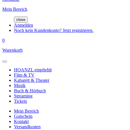
Mein Bereich
close
Anmelden
Noch kein Kundenkonto? Jetzt registrieren.
0
Warenkorb
HOANZL empfiehlt
Film & TV
Kabarett & Theater
Musik
Buch & Hörbuch
Streaming
Tickets
Mein Bereich
Gutschein
Kontakt
Versandkosten