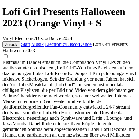
Lofi Girl Presents Halloween
2023 (Orange Vinyl + S
Vinyl
Electronic/Disco/Dance
2024
Start
Musik
Electronic/Disco/Dance
Lofi Girl Presents
Zurück
Halloween 2023
Erstmals im Handel erhältlich: die Compilation-Vinyl-LPs zu den
weltbekannten ikonischen „Lofi Girl“-YouTube-Playlisten auf dem
dazugehörigen Label Lofi Records. Doppel-LP in pale orange Vinyl
inklusive Stickerbogen. Seit der Gründung vor neun Jahren hat sich
der YouTube-Musikkanal „Lofi Girl“ mit seinen instrumental-
chilligen Playlisten, die per Bild und Video von dem gleichnamigen
Anime-Charakter gebrandet werden, zu einer weltweiten Internet-
Marke mit enormen Reichweiten und verblüffender
plattformübergreifender Fan-Community entwickelt. 24/7 streamt
der Kanal vor allem Lofi-Hip Hop, instrumentale Downbeat-
Electronica, neuerdings auch Synthwave und Latin-, Lounge- und
Jazz-Moods. Dabei finden die kreativen Köpfe hinter den
gemütlichen Sounds beim angeschlossenen Label Lofi Records ihre
Heimat und partizipieren an den inzwischen über zwei Milliarden