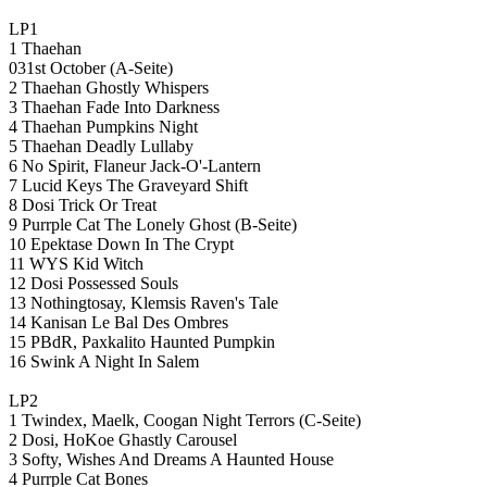
LP1
1 Thaehan
031st October (A-Seite)
2 Thaehan Ghostly Whispers
3 Thaehan Fade Into Darkness
4 Thaehan Pumpkins Night
5 Thaehan Deadly Lullaby
6 No Spirit, Flaneur Jack-O'-Lantern
7 Lucid Keys The Graveyard Shift
8 Dosi Trick Or Treat
9 Purrple Cat The Lonely Ghost (B-Seite)
10 Epektase Down In The Crypt
11 WYS Kid Witch
12 Dosi Possessed Souls
13 Nothingtosay, Klemsis Raven's Tale
14 Kanisan Le Bal Des Ombres
15 PBdR, Paxkalito Haunted Pumpkin
16 Swink A Night In Salem
LP2
1 Twindex, Maelk, Coogan Night Terrors (C-Seite)
2 Dosi, HoKoe Ghastly Carousel
3 Softy, Wishes And Dreams A Haunted House
4 Purrple Cat Bones