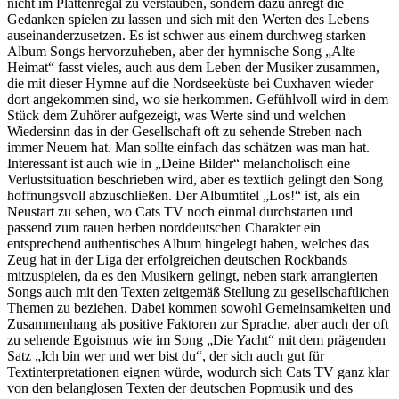
nicht im Plattenregal zu verstauben, sondern dazu anregt die
Gedanken spielen zu lassen und sich mit den Werten des Lebens
auseinanderzusetzen. Es ist schwer aus einem durchweg starken
Album Songs hervorzuheben, aber der hymnische Song „Alte
Heimat“ fasst vieles, auch aus dem Leben der Musiker zusammen,
die mit dieser Hymne auf die Nordseeküste bei Cuxhaven wieder
dort angekommen sind, wo sie herkommen. Gefühlvoll wird in dem
Stück dem Zuhörer aufgezeigt, was Werte sind und welchen
Wiedersinn das in der Gesellschaft oft zu sehende Streben nach
immer Neuem hat. Man sollte einfach das schätzen was man hat.
Interessant ist auch wie in „Deine Bilder“ melancholisch eine
Verlustsituation beschrieben wird, aber es textlich gelingt den Song
hoffnungsvoll abzuschließen. Der Albumtitel „Los!“ ist, als ein
Neustart zu sehen, wo Cats TV noch einmal durchstarten und
passend zum rauen herben norddeutschen Charakter ein
entsprechend authentisches Album hingelegt haben, welches das
Zeug hat in der Liga der erfolgreichen deutschen Rockbands
mitzuspielen, da es den Musikern gelingt, neben stark arrangierten
Songs auch mit den Texten zeitgemäß Stellung zu gesellschaftlichen
Themen zu beziehen. Dabei kommen sowohl Gemeinsamkeiten und
Zusammenhang als positive Faktoren zur Sprache, aber auch der oft
zu sehende Egoismus wie im Song „Die Yacht“ mit dem prägenden
Satz „Ich bin wer und wer bist du“, der sich auch gut für
Textinterpretationen eignen würde, wodurch sich Cats TV ganz klar
von den belanglosen Texten der deutschen Popmusik und des