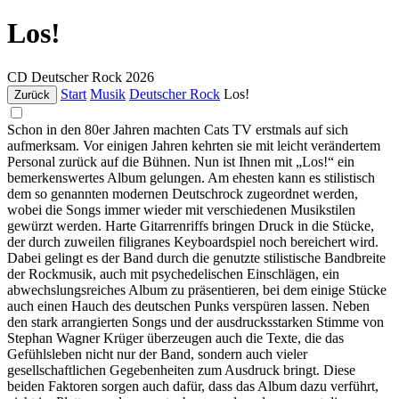
Los!
CD
Deutscher Rock
2026
Start
Musik
Deutscher Rock
Los!
Zurück
Schon in den 80er Jahren machten Cats TV erstmals auf sich
aufmerksam. Vor einigen Jahren kehrten sie mit leicht verändertem
Personal zurück auf die Bühnen. Nun ist Ihnen mit „Los!“ ein
bemerkenswertes Album gelungen. Am ehesten kann es stilistisch
dem so genannten modernen Deutschrock zugeordnet werden,
wobei die Songs immer wieder mit verschiedenen Musikstilen
gewürzt werden. Harte Gitarrenriffs bringen Druck in die Stücke,
der durch zuweilen filigranes Keyboardspiel noch bereichert wird.
Dabei gelingt es der Band durch die genutzte stilistische Bandbreite
der Rockmusik, auch mit psychedelischen Einschlägen, ein
abwechslungsreiches Album zu präsentieren, bei dem einige Stücke
auch einen Hauch des deutschen Punks verspüren lassen. Neben
den stark arrangierten Songs und der ausdrucksstarken Stimme von
Stephan Wagner Krüger überzeugen auch die Texte, die das
Gefühlsleben nicht nur der Band, sondern auch vieler
gesellschaftlichen Gegebenheiten zum Ausdruck bringt. Diese
beiden Faktoren sorgen auch dafür, dass das Album dazu verführt,