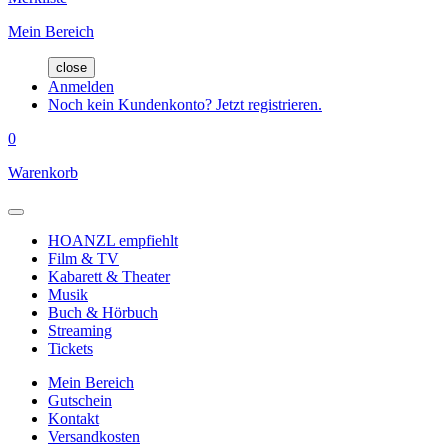
Mein Bereich
close
Anmelden
Noch kein Kundenkonto? Jetzt registrieren.
0
Warenkorb
HOANZL empfiehlt
Film & TV
Kabarett & Theater
Musik
Buch & Hörbuch
Streaming
Tickets
Mein Bereich
Gutschein
Kontakt
Versandkosten