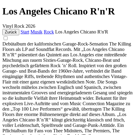
Los Angeles Chicano R'n'R
Vinyl
Rock
2026
Start
Musik
Rock
Los Angeles Chicano R'n'R
Zurück
Debütalbum der kalifornischen Garage-Rock-Sensation The Killing
Floors als LP auf Soundflat Records. Mit „Los Angeles Chicano
R’n’R“ präsentiert das Quintett aus Los Angeles eine mitreißende
Mischung aus rauem Sixties-Garage-Rock, Chicano-Beat und
psychedelisch gefärbtem Rock ’n’ Roll. Inspiriert von den großen
Garage- und Beat-Bands der 1960er-Jahre, verbindet die Band
eingängige Riffs, treibende Rhythmen und authentisches Vintage-
Flair mit einer ganz eigenen westküstlichen Note. Die Songs
wechseln mühelos zwischen Englisch und Spanisch, zwischen
instrumentalen Grooves und energiegeladenem Gesang und spiegeln
so die kulturelle Vielfalt ihrer Heimatstadt wider. Bekannt für ihre
explosiven Live-Auftritte und vom Music Connection Magazine zu
den „Top 100 Live Performers“ gewählt, übertragen The Killing
Floors ihre enorme Bühnenenergie direkt auf dieses Album. „Los
Angeles Chicano R’n’R“ klingt gleichzeitig klassisch und frisch,
voller Leidenschaft, Spielfreude und Garage-Punk-Attitüde. Ein
Pflichtalbum für Fans von Thee Midniters, The Premiers, The