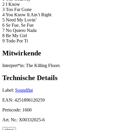
2 I Know
3 Too Far Gone
4 You Know It Ain’t Right
5 Need My Lovin’
6 Se Fue, Se Fue
7 No Quiero Nada
8 Be My Girl
9 Todo Por Ti
Mitwirkende
Interpret*in:
The Killing Floors
Technische Details
Label:
Soundflat
EAN:
4251896120259
Preiscode:
1600
Art. Nr.:
X00332025-6