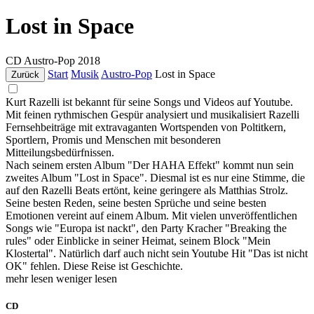
Lost in Space
CD
Austro-Pop
2018
Start
Musik
Austro-Pop
Lost in Space
Zurück
Kurt Razelli ist bekannt für seine Songs und Videos auf Youtube.
Mit feinen rythmischen Gespür analysiert und musikalisiert Razelli
Fernsehbeiträge mit extravaganten Wortspenden von Poltitkern,
Sportlern, Promis und Menschen mit besonderen
Mitteilungsbedürfnissen.
Nach seinem ersten Album "Der HAHA Effekt" kommt nun sein
zweites Album "Lost in Space". Diesmal ist es nur eine Stimme, die
auf den Razelli Beats ertönt, keine geringere als Matthias Strolz.
Seine besten Reden, seine besten Sprüche und seine besten
Emotionen vereint auf einem Album. Mit vielen unveröffentlichen
Songs wie "Europa ist nackt", den Party Kracher "Breaking the
rules" oder Einblicke in seiner Heimat, seinem Block "Mein
Klostertal". Natürlich darf auch nicht sein Youtube Hit "Das ist nicht
OK" fehlen. Diese Reise ist Geschichte.
mehr lesen
weniger lesen
CD