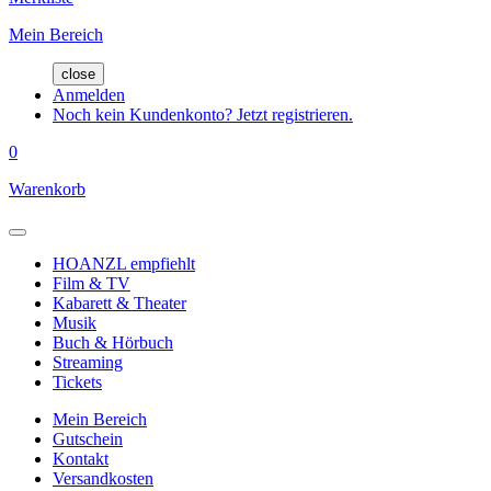
Mein Bereich
close
Anmelden
Noch kein Kundenkonto? Jetzt registrieren.
0
Warenkorb
HOANZL empfiehlt
Film & TV
Kabarett & Theater
Musik
Buch & Hörbuch
Streaming
Tickets
Mein Bereich
Gutschein
Kontakt
Versandkosten