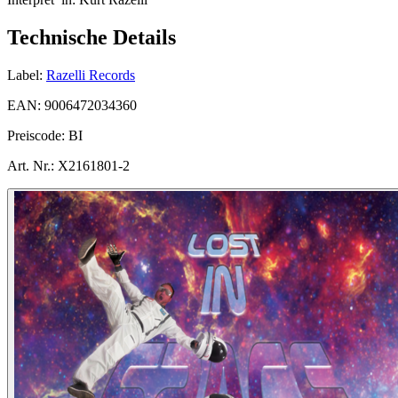
Technische Details
Label:
Razelli Records
EAN:
9006472034360
Preiscode:
BI
Art. Nr.:
X2161801-2